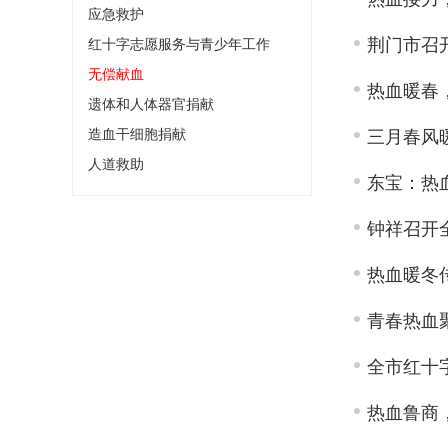
应急救护
荆门市召开
红十字志愿服务与青少年工作
无偿献血
热血暖春
遗体和人体器官捐献
造血干细胞捐献
三月春风
人道救助
东宝：热
钟祥召开
热血暖冬
全市红十
热血鲁商